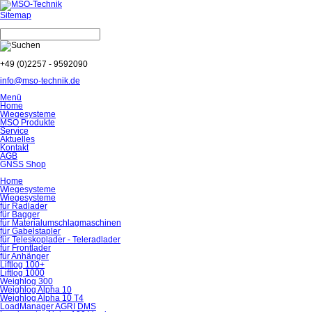
Sitemap
+49 (0)2257 - 9592090
info@mso-technik.de
Menü
Home
Wiegesysteme
MSO Produkte
Service
Aktuelles
Kontakt
AGB
GNSS Shop
Home
Wiegesysteme
Wiegesysteme
für Radlader
für Bagger
für Material­umschlag­maschinen
für Gabelstapler
für Teleskoplader - Teleradlader
für Frontlader
für Anhänger
Liftlog 100+
Liftlog 1000
Weighlog 300
Weighlog Alpha 10
Weighlog Alpha 10 T4
LoadManager AGRI DMS