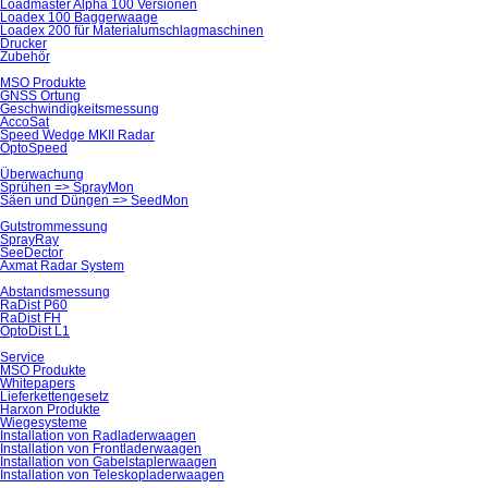
Loadmaster Alpha 100 Versionen
Loadex 100 Baggerwaage
Loadex 200 für Material­umschlag­maschinen
Drucker
Zubehör
MSO Produkte
GNSS Ortung
Geschwindigkeits­messung
AccoSat
Speed Wedge MKII Radar
OptoSpeed
Überwachung
Sprühen => SprayMon
Säen und Düngen => SeedMon
Gutstrom­messung
SprayRay
SeeDector
Axmat Radar System
Abstands­messung
RaDist P60
RaDist FH
OptoDist L1
Service
MSO Produkte
Whitepapers
Lieferkettengesetz
Harxon Produkte
Wiegesysteme
Installation von Radlader­waagen
Installation von Frontlader­waagen
Installation von Gabelstapler­waagen
Installation von Teleskoplader­waagen